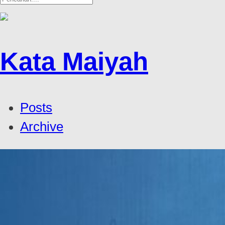
Kata Maiyah
Posts
Archive