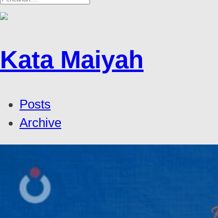
Kata Maiyah
Posts
Archive