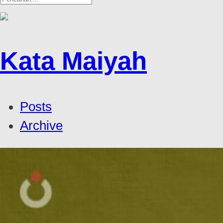
Kata Maiyah
Posts
Archive