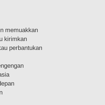
kin memuakkan
u kirimkan
kau perbantukan
cengengan
asia
 depan
n