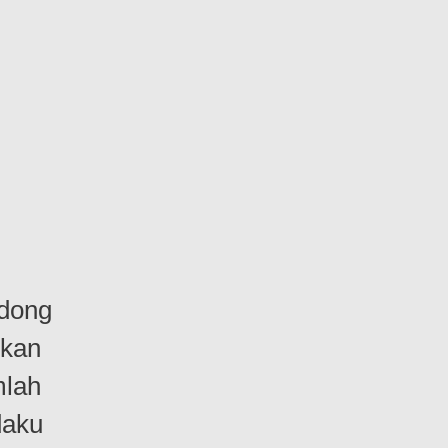
dong
ukan
mlah
daku