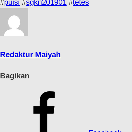
#
puisi
#
sgkn201901
#
tetes
Redaktur Maiyah
Bagikan