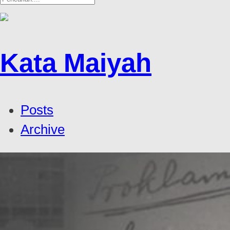
Kata Maiyah
Posts
Archive