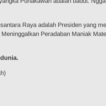
yangka Punakawan adalah badut. Ngg
usantara Raya adalah Presiden yang m
. Meninggalkan Peradaban Maniak Mater
dunia.
h)