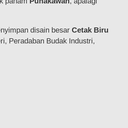
ak paham
Punakawan
, apalagi
enyimpan disain besar
Cetak Biru
i, Peradaban Budak Industri,