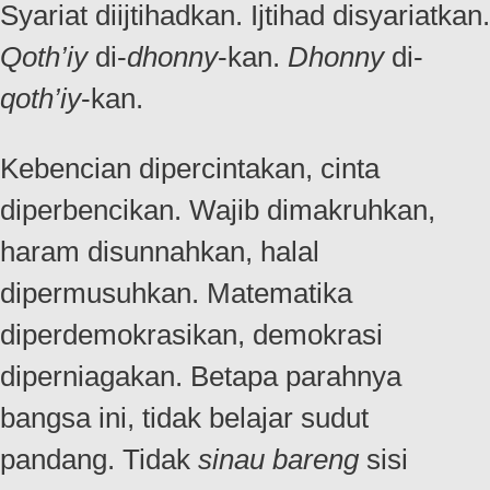
Syariat diijtihadkan. Ijtihad disyariatkan.
Qoth’iy
di-
dhonny
-kan.
Dhonny
di-
qoth’iy
-kan.
Kebencian dipercintakan, cinta
diperbencikan. Wajib dimakruhkan,
haram disunnahkan, halal
dipermusuhkan. Matematika
diperdemokrasikan, demokrasi
diperniagakan. Betapa parahnya
bangsa ini, tidak belajar sudut
pandang. Tidak
sinau bareng
sisi