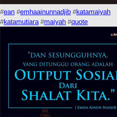
#
ean
#
emhaainunnadjib
#
katamaiyah
#
katamutiara
#
maiyah
#
quote