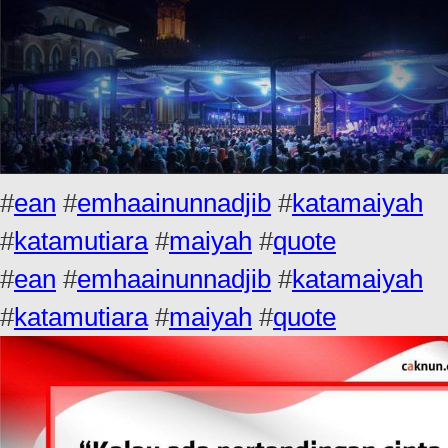
#
ean
#
emhaainunnadjib
#
katamaiyah
#
katamutiara
#
maiyah
#
quote
#
ean
#
emhaainunnadjib
#
katamaiyah
#
katamutiara
#
maiyah
#
quote