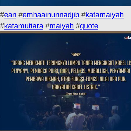
#
ean
#
emhaainunnadjib
#
katamaiyah
#
katamutiara
#
maiyah
#
quote