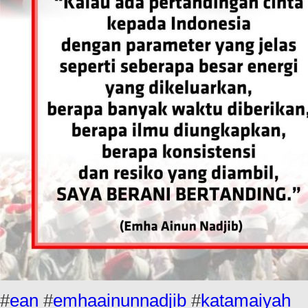
#
ean
#
emhaainunnadjib
#
katamaiyah