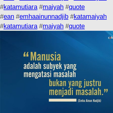
#
katamutiara
#
maiyah
#
quote
#
ean
#
emhaainunnadjib
#
katamaiyah
#
katamutiara
#
maiyah
#
quote