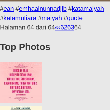
#
ean
#
emhaainunnadjib
#
katamaiyah
#
katamutiara
#
maiyah
#
quote
Halaman 64 dari 64
«
‹
62
63
64
Top Photos