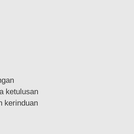
ngan
a ketulusan
n kerinduan